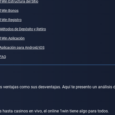
1Win Estructura del Sitio
1Win Bonos
1Win Registro
Métodos de Depósito y Retiro
1Win Aplicación
Aplicación para Android/iOS
FAQ
us ventajas como sus desventajas. Aquí te presento un análisis d
hasta casinos en vivo, el online 1win tiene algo para todos.