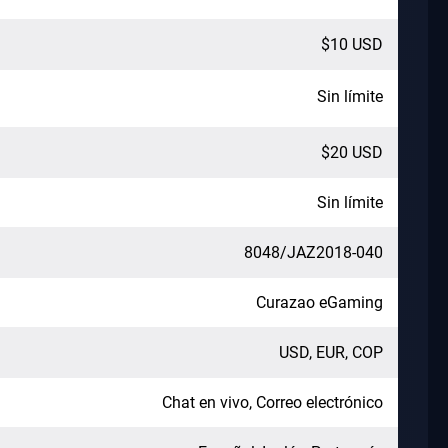
$10 USD
Sin límite
$20 USD
Sin límite
8048/JAZ2018-040
Curazao eGaming
USD, EUR, COP
Chat en vivo, Correo electrónico