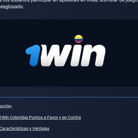
esglosarlo.
ición
1Win Colombia Puntos a Favor y en Contra
Características y Ventajas