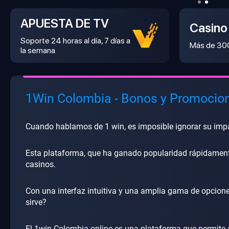
APUESTA DE TV
Casino
Soporte 24 horas al día, 7 días a
Más de 30
la semana
1Win Colombia - Bonos y Promocio
Cuando hablamos de 1 win, es imposible ignorar su impa
Esta plataforma, que ha ganado popularidad rápidamente,
casinos.
Con una interfaz intuitiva y una amplia gama de opcione
sirve?
El
1win Colombia
online es una plataforma que permite a 