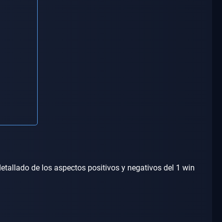
etallado de los aspectos positivos y negativos del 1 win