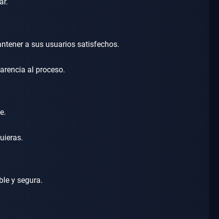
ar.
ntener a sus usuarios satisfechos.
arencia al proceso.
e.
uieras.
ble y segura.