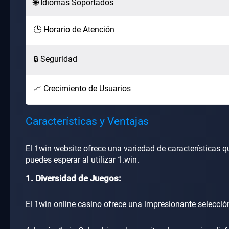
🌐 Idiomas Soportados
🕒 Horario de Atención
🔒 Seguridad
📈 Crecimiento de Usuarios
Características y Ventajas
El 1win website ofrece una variedad de características 
puedes esperar al utilizar 1.win.
1. Diversidad de Juegos:
El 1win online casino ofrece una impresionante selecci