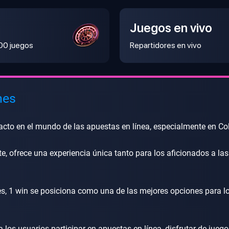
Juegos en vivo
00 juegos
Repartidores en vivo
nes
cto en el mundo de las apuestas en línea, especialmente en Co
 ofrece una experiencia única tanto para los aficionados a las
s, 1 win se posiciona como una de las mejores opciones para lo
los usuarios participar en apuestas en línea, disfrutar de jueg